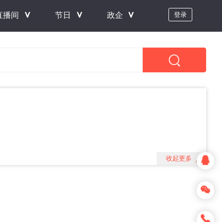
＾
＾
＾
直播间
节日
政企
登录
收起更多
＾