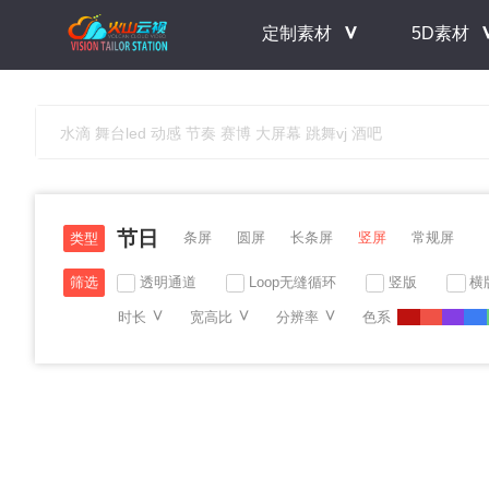
＾
定制素材
5D素材
节日
条屏
圆屏
长条屏
竖屏
常规屏
类型
透明通道
Loop无缝循环
竖版
横
筛选
＾
＾
＾
时长
宽高比
分辨率
色系