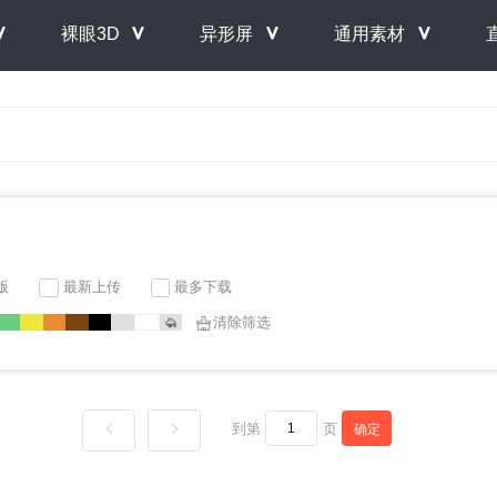
＾
＾
＾
＾
裸眼3D
异形屏
通用素材
版
最新上传
最多下载
清除筛选
到第
页
确定