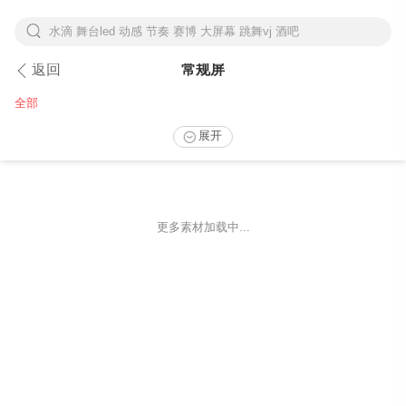
水滴 舞台led 动感 节奏 赛博 大屏幕 跳舞vj 酒吧
下拉刷新
返回
常规屏
全部
展开
更多素材加载中...