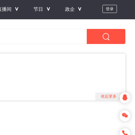
＾
＾
＾
直播间
节日
政企
登录
收起更多
＾