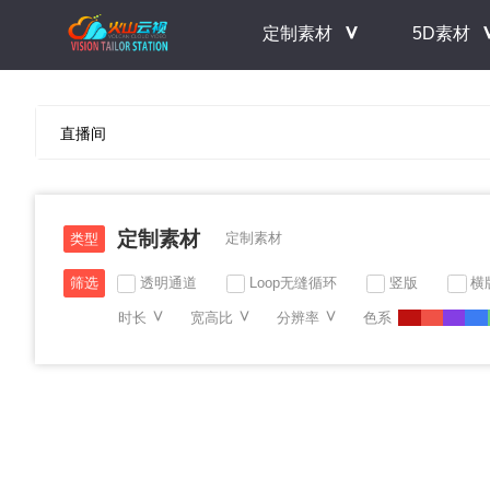
＾
定制素材
5D素材
定制素材
定制素材
类型
透明通道
Loop无缝循环
竖版
横
筛选
＾
＾
＾
时长
宽高比
分辨率
色系