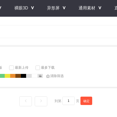
＾
＾
＾
＾
裸眼3D
异形屏
通用素材
版
最新上传
最多下载
清除筛选
到第
页
确定