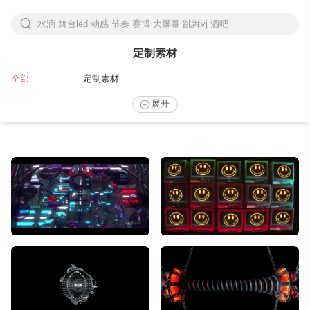
水滴 舞台led 动感 节奏 赛博 大屏幕 跳舞vj 酒吧
下拉刷新
定制素材
全部
定制素材
展开