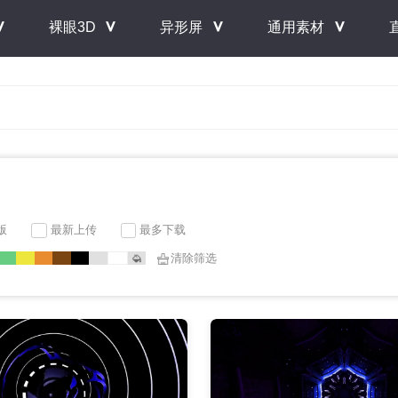
＾
＾
＾
＾
裸眼3D
异形屏
通用素材
版
最新上传
最多下载
清除筛选