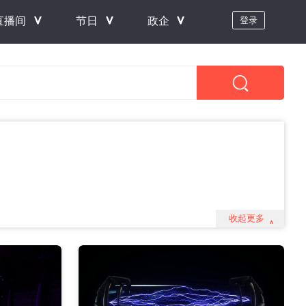
＾
＾
＾
直播间
节日
政企
登录
收起更多
＾