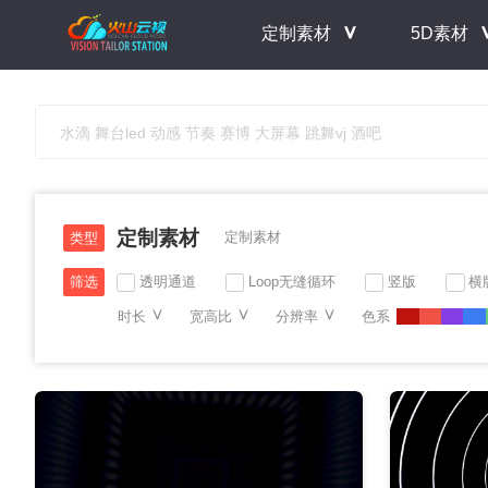
＾
定制素材
5D素材
定制素材
定制素材
类型
透明通道
Loop无缝循环
竖版
横
筛选
＾
＾
＾
时长
宽高比
分辨率
色系