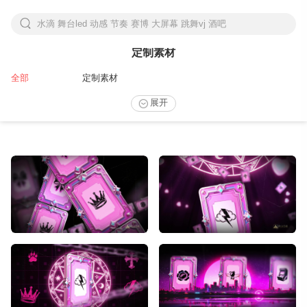
水滴 舞台led 动感 节奏 赛博 大屏幕 跳舞vj 酒吧
下拉刷新
定制素材
全部
定制素材
展开