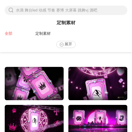
水滴 舞台led 动感 节奏 赛博 大屏幕 跳舞vj 酒吧
下拉刷新
定制素材
全部
定制素材
展开