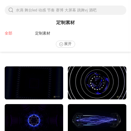
水滴 舞台led 动感 节奏 赛博 大屏幕 跳舞vj 酒吧
下拉刷新
定制素材
全部
定制素材
展开